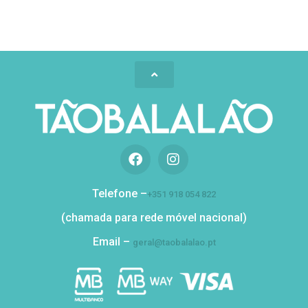
Telefone –
+351 918 054 822
(chamada para rede móvel nacional)
Email –
geral@taobalalao.pt