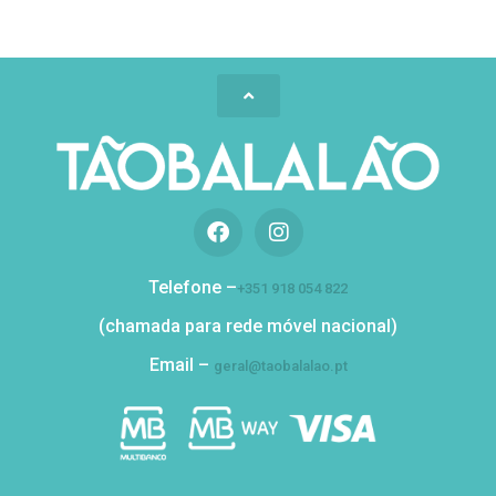
Telefone –
+351 918 054 822
(chamada para rede móvel nacional)
Email –
geral@taobalalao.pt