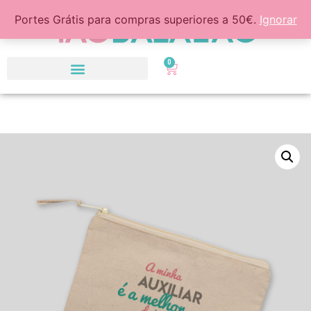
Portes Grátis para compras superiores a 50€.
Ignorar
0