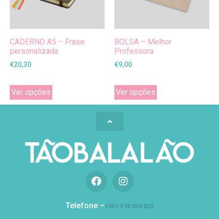
CADERNO A5 – Frase
BOLSA – Melhor
personalizada
Professora
€
20,30
€
9,00
Ver opções
Ver opções
Telefone –
+351 918 054 822