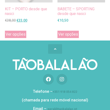
KIT – PORTO desde que
BABETE – SPORTING
nasci
desde que nasci
€
38,00
€
33,00
€
10,50
Ver opções
Ver opções
Telefone –
+351 918 054 822
(chamada para rede móvel nacional)
Email –
geral@taobalalao.pt