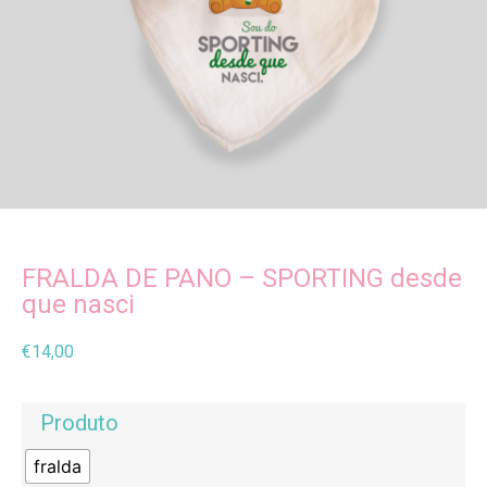
FRALDA DE PANO – SPORTING desde
que nasci
€
14,00
Produto
fralda