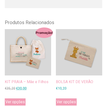
Produtos Relacionados
Promoção!
KIT PRAIA – Mãe e Filhos
BOLSA KIT DE VERÃO
€
35,20
€
30,00
€
10,20
Ver opções
Ver opções