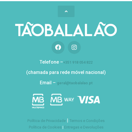
Telefone –
+351 918 054 822
(chamada para rede móvel nacional)
Email –
geral@taobalalao.pt
|
Política de Privacidade
Termos e Condições
Política de Cookies
|
Entregas e Devoluções