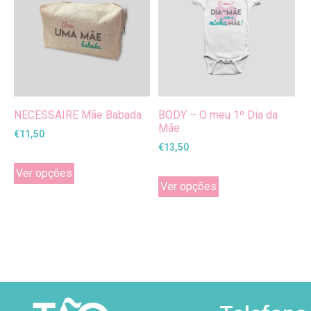
NECESSAIRE Mãe Babada
BODY – O meu 1º Dia da
Mãe
€
11,50
€
13,50
Ver opções
Ver opções