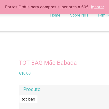
Portes Grátis para compras superiores a 50€.
Ignorar
Home
Sobre Nós
Famíli
TOT BAG Mãe Babada
€
10,00
Produto
tot bag