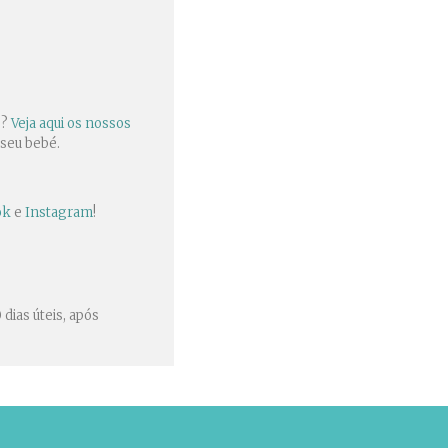
é?
Veja aqui os nossos
 seu bebé.
ok
e
Instagram
!
ias úteis, após