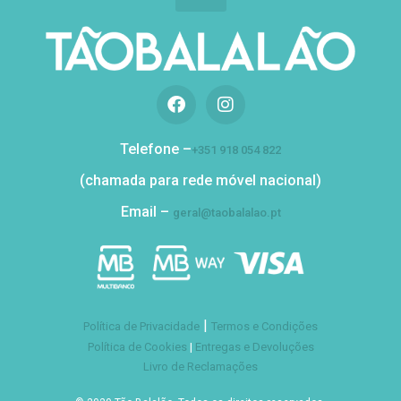
Telefone –
+351 918 054 822
(chamada para rede móvel nacional)
Email –
geral@taobalalao.pt
|
Política de Privacidade
Termos e Condições
Política de Cookies
|
Entregas e Devoluções
Livro de Reclamações